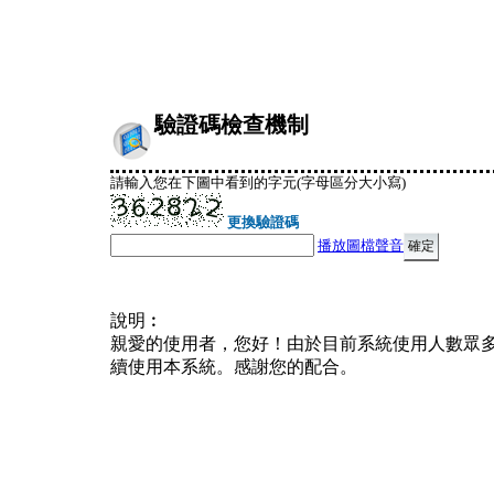
驗證碼檢查機制
請輸入您在下圖中看到的字元(字母區分大小寫)
更換驗證碼
播放圖檔聲音
說明︰
親愛的使用者，您好！由於目前系統使用人數眾
續使用本系統。感謝您的配合。