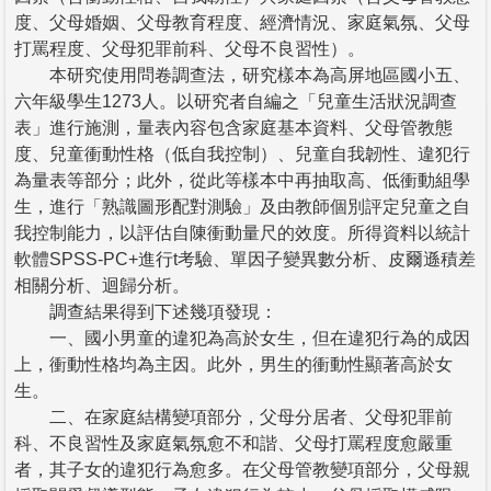
度、父母婚姻、父母教育程度、經濟情況、家庭氣氛、父母
打罵程度、父母犯罪前科、父母不良習性）。
本研究使用問卷調查法，研究樣本為高屏地區國小五、
六年級學生1273人。以研究者自編之「兒童生活狀況調查
表」進行施測，量表內容包含家庭基本資料、父母管教態
度、兒童衝動性格（低自我控制）、兒童自我韌性、違犯行
為量表等部分；此外，從此等樣本中再抽取高、低衝動組學
生，進行「熟識圖形配對測驗」及由教師個別評定兒童之自
我控制能力，以評估自陳衝動量尺的效度。所得資料以統計
軟體SPSS-PC+進行t考驗、單因子變異數分析、皮爾遜積差
相關分析、迴歸分析。
調查結果得到下述幾項發現：
一、國小男童的違犯為高於女生，但在違犯行為的成因
上，衝動性格均為主因。此外，男生的衝動性顯著高於女
生。
二、在家庭結構變項部分，父母分居者、父母犯罪前
科、不良習性及家庭氣氛愈不和諧、父母打罵程度愈嚴重
者，其子女的違犯行為愈多。在父母管教變項部分，父母親