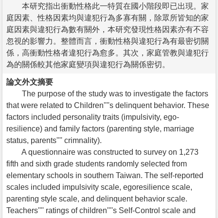
本研究指出衝動性格此一特質在國小階段即已出現。家
庭因素、性格因素均與違犯行為多寡有關，除眾所皆知的家
庭因素與違犯行為數有關外，本研究發現性格因素亦有不容
忽視的影響力。整體而言，衝動性格與違犯行為有最密切關
係，高衝動性格者違犯行為愈多。其次，家庭管教與違犯行
為的關係較其他家庭變項與違犯行為關係密切。
論文外文摘要
The purpose of the study was to investigate the factors
that were related to Children''''s delinquent behavior. These
factors included personality traits (impulsivity, ego-
resilience) and family factors (parenting style, marriage
status, parents'''' crimnality).
A questionnaire was constructed to survey on 1,273
fifth and sixth grade students randomly selected from
elementary schools in southern Taiwan. The self-reported
scales included impulsivity scale, egoresilience scale,
parenting style scale, and delinquent behavior scale.
Teachers'''' ratings of children''''s Self-Control scale and