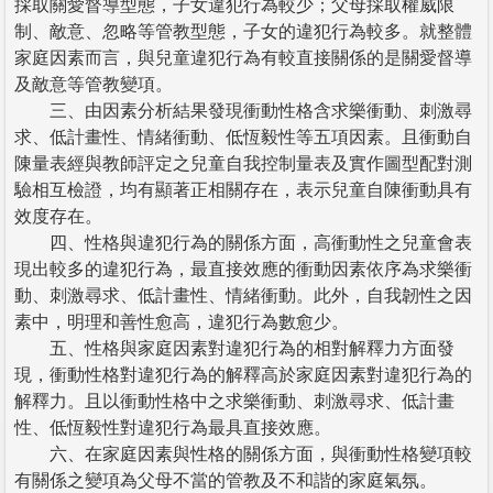
採取關愛督導型態，子女違犯行為較少；父母採取權威限
制、敵意、忽略等管教型態，子女的違犯行為較多。就整體
家庭因素而言，與兒童違犯行為有較直接關係的是關愛督導
及敵意等管教變項。
三、由因素分析結果發現衝動性格含求樂衝動、刺激尋
求、低計畫性、情緒衝動、低恆毅性等五項因素。且衝動自
陳量表經與教師評定之兒童自我控制量表及實作圖型配對測
驗相互檢證，均有顯著正相關存在，表示兒童自陳衝動具有
效度存在。
四、性格與違犯行為的關係方面，高衝動性之兒童會表
現出較多的違犯行為，最直接效應的衝動因素依序為求樂衝
動、刺激尋求、低計畫性、情緒衝動。此外，自我韌性之因
素中，明理和善性愈高，違犯行為數愈少。
五、性格與家庭因素對違犯行為的相對解釋力方面發
現，衝動性格對違犯行為的解釋高於家庭因素對違犯行為的
解釋力。且以衝動性格中之求樂衝動、刺激尋求、低計畫
性、低恆毅性對違犯行為最具直接效應。
六、在家庭因素與性格的關係方面，與衝動性格變項較
有關係之變項為父母不當的管教及不和諧的家庭氣氛。