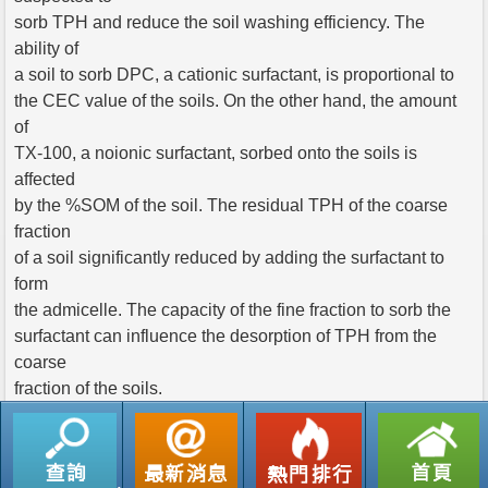
sorb TPH and reduce the soil washing efficiency. The
ability of
a soil to sorb DPC, a cationic surfactant, is proportional to
the CEC value of the soils. On the other hand, the amount
of
TX-100, a noionic surfactant, sorbed onto the soils is
affected
by the %SOM of the soil. The residual TPH of the coarse
fraction
of a soil significantly reduced by adding the surfactant to
form
the admicelle. The capacity of the fine fraction to sorb the
surfactant can influence the desorption of TPH from the
coarse
fraction of the soils.
返回列表