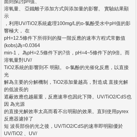
面則探討pH值、
溶氧量、 亞鐵離子添加方式與添加量的影響。 實驗結果顯
示
，利用UV/TiO2系統處理100mg/L的o-氯酚受水中pH值的影
響極大， 在
pH=12.5條件下所得到的擬一階反應的速率方程式常數值
(kobs)為=0.0364
min-1， 為pH=2.5條件下的7倍，pH=4~5條件下的9倍。而
溶氧量對UV/
TiO2系統的影響則不 明顯。 o-氯酚的光催化反應，以直接
光
解為主要的分解機制，TiO2添加量越高，對造成 直接光解
的低波長的
遮蔽效應也越嚴重，反應速率也因此下降。UV/TiO2/CdS也
因 為光源
的直接光解效率太高而看不出明顯的效果。直到使用pyrex
反應器濾掉了
短 波長部份的光之後，UV/TiO2/CdS的速率即明顯優於
UV/TiO2 、UV/