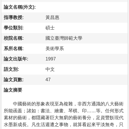
論文名稱(外文):
指導教授:
黃昌惠
學位類別:
碩士
校院名稱:
國立臺灣師範大學
系所名稱:
美術學系
論文出版年:
1997
語文別:
中文
論文頁數:
47
論文摘要
中國藝術的形象表現至為複雜，非西方通識的八大藝術
所能函蓋；諸如：書法、繪畫、琴棋、印……等。任何形式
素材的藝術，都隱藏著巨大無窮的藝術養分，足資豐飫現代
水墨新成長。凡生活週遭之事物，就算看起來平淡無奇，只