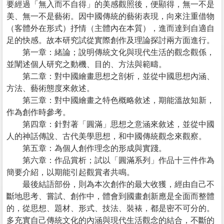
要經過「無入而不自得」的美感觀照後，便顯得，無一不是
美、無一不是藝術。因中國傳統的藝術表現，向來注重借物
（客體外在形式）抒情（主體內在本質），進而達到自適自
足的快感。故本研究試從實際創作及理論探討兩方面進行。
第一章：緒論；說明傳統文化與現代生活的觀念觀係，
並闡述個人研究之動機、目的、方法與範疇。
第二章：對中國繪畫思想之剖析，並從中國思想內涵、
方法、藝術態度來敘述。
第三章：對中國繪畫之特色概略敘述，期能溫故知新，
作為創作時參考。
第四章：針對著「圓滿」思想之意涵來敘述，並從中國
人的神話傳說、古代美學思想，和中國傳統觀念來觀察。
第五章：為個人創作理念的形成與實踐。
第六章：作品賞析；試以「圓滿系列」作品十三件作為
簡要介紹，以期能引起觀賞者共鳴。
最後結語部份，則為本次創作的最大收獲，經由自己不
斷地思考、嘗試、創作中，體會到國畫創新應是全面而整體
的，從思想、題材、形式、技法、裝裱，都是密不可分的。
多充實自己傳統文化的內涵與現代生活觀念的結合，不斷的