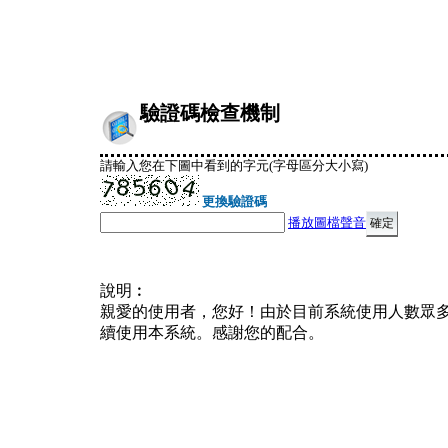
驗證碼檢查機制
請輸入您在下圖中看到的字元(字母區分大小寫)
更換驗證碼
播放圖檔聲音
說明︰
親愛的使用者，您好！由於目前系統使用人數眾
續使用本系統。感謝您的配合。