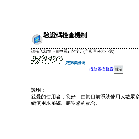
驗證碼檢查機制
請輸入您在下圖中看到的字元(字母區分大小寫)
更換驗證碼
播放圖檔聲音
說明︰
親愛的使用者，您好！由於目前系統使用人數眾
續使用本系統。感謝您的配合。