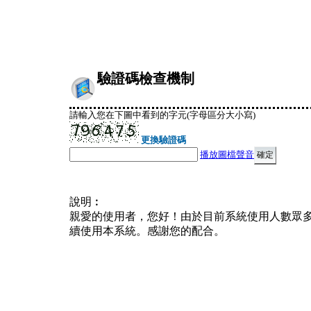
驗證碼檢查機制
請輸入您在下圖中看到的字元(字母區分大小寫)
更換驗證碼
播放圖檔聲音
說明︰
親愛的使用者，您好！由於目前系統使用人數眾
續使用本系統。感謝您的配合。