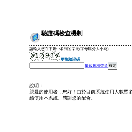
驗證碼檢查機制
請輸入您在下圖中看到的字元(字母區分大小寫)
更換驗證碼
播放圖檔聲音
說明︰
親愛的使用者，您好！由於目前系統使用人數眾
續使用本系統。感謝您的配合。