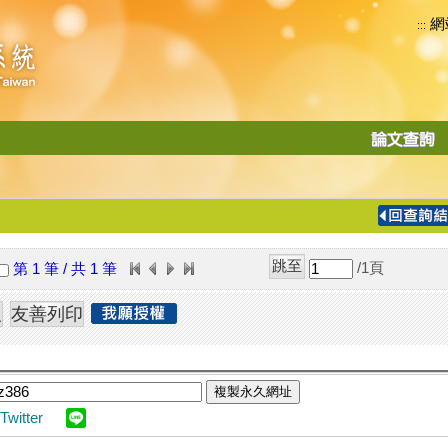
網
:::
功
能
切
換
導
覽
/1
頁
第 1 筆 / 共 1 筆
列
複製永久網址
Twitter