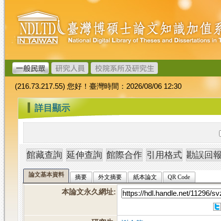
跳
臺
到
灣
主
博
要
碩
內
士
容
論
文
(216.73.217.55) 您好！臺灣時間：2026/08/06 12:30
加
值
:::
詳目顯示
系
統
論文基本資料
摘要
外文摘要
紙本論文
QR Code
本論文永久網址
: