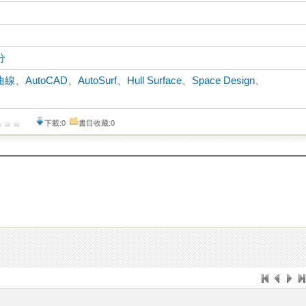
分
曲線
、
AutoCAD
、
AutoSurf
、
Hull Surface
、
Space Design
、
下載:0
書目收藏:0