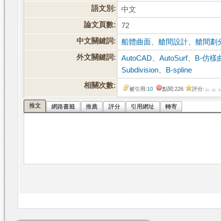
語文別:
中文
論文頁數:
72
中文關鍵詞:
船體曲面
、
艙間設計
、
艙間劃
外文關鍵詞:
AutoCAD
、
AutoSurf
、
B-仿樣
Subdivision
、
B-spline
相關次數:
被引用:
10
點閱:226
評分:
推文
網路書籤
推薦
評分
引用網址
轉寄