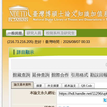
跳
臺
到
灣
主
博
要
碩
內
士
容
論
文
(216.73.216.205) 您好！臺灣時間：2026/08/07 00:33
加
值
:::
詳目顯示
系
統
論文基本資料
摘要
外文摘要
紙本論文
QR Code
本論文永久網址
: