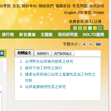
站導覽
|
首頁
|
關於本站
|
聯絡我們
|
國圖首頁
|
常見問題
|
操作說明
English
|
FB 專頁
|
Mobile
免費會員
登入
|
註冊
字體大小：
相關論文
相關期刊
熱門點閱論文
1.
台灣野生仙草種內變異之研究
2.
破布子加工特性之探討
3.
國產仙草與進口仙草之凝膠性及加工特性之
比較
4.
仙草凝膠物理性質之研究