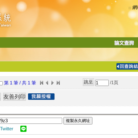
網
:::
功
能
切
換
導
覽
/1
頁
第 1 筆 / 共 1 筆
列
複製永久網址
Twitter