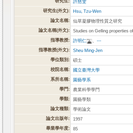
研究生:
許慈雯
研究生(外文):
Hsu, Tzu-Wen
論文名稱:
仙草凝膠物理性質之研究
論文名稱(外文):
Studies on Gelling properties
指導教授:
許明仁
、
---
指導教授(外文):
Sheu Ming-Jen
學位類別:
碩士
校院名稱:
國立臺灣大學
系所名稱:
園藝學系
學門:
農業科學學門
學類:
園藝學類
論文種類:
學術論文
論文出版年:
1997
畢業學年度:
85