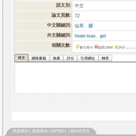
語文別:
中文
論文頁數:
72
中文關鍵詞:
仙草
、
膠
外文關鍵詞:
hsian-tsao
、
gel
相關次數:
被引用:
4
點閱:2840
評分:
推文
網路書籤
推薦
評分
引用網址
轉寄
簡易查詢
|
進階查詢
|
熱門排行
|
我的研究室