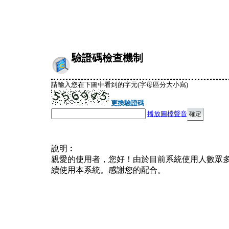
驗證碼檢查機制
請輸入您在下圖中看到的字元(字母區分大小寫)
更換驗證碼
播放圖檔聲音
說明︰
親愛的使用者，您好！由於目前系統使用人數眾
續使用本系統。感謝您的配合。