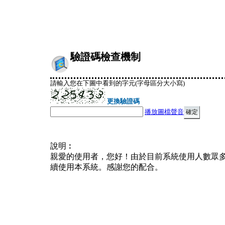
驗證碼檢查機制
請輸入您在下圖中看到的字元(字母區分大小寫)
更換驗證碼
播放圖檔聲音
說明︰
親愛的使用者，您好！由於目前系統使用人數眾
續使用本系統。感謝您的配合。