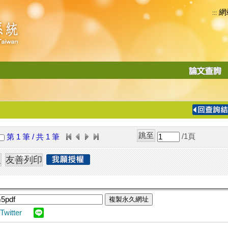
網
:::
功
能
切
換
導
覽
/1
頁
第 1 筆 / 共 1 筆
列
複製永久網址
Twitter