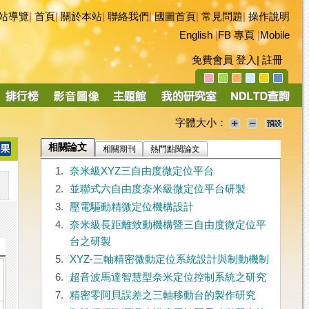
站導覽
|
首頁
|
關於本站
|
聯絡我們
|
國圖首頁
|
常見問題
|
操作說明
English
|
FB 專頁
|
Mobile
免費會員
登入
|
註冊
字體大小：
相關論文
相關期刊
熱門點閱論文
1.
奈米級XYZ三自由度微定位平台
2.
並聯式六自由度奈米級微定位平台研製
3.
壓電驅動精微定位機構設計
4.
奈米級長距離致動機構暨三自由度微定位平
台之研製
5.
XYZ-三軸精密微動定位系統設計與制動機制
6.
超音波馬達智慧型奈米定位控制系統之研究
7.
精密零阿貝誤差之三軸移動台的製作研究