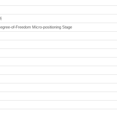
析
egree-of-Freedom Micro-positioning Stage