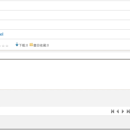
el
下載:0
書目收藏:0