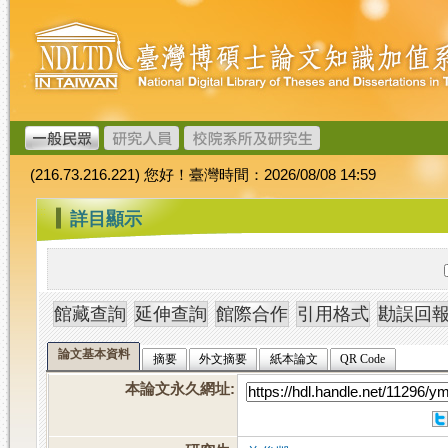
跳
臺
到
灣
主
博
要
碩
內
士
容
論
文
(216.73.216.221) 您好！臺灣時間：2026/08/08 14:59
加
值
:::
詳目顯示
系
統
論文基本資料
摘要
外文摘要
紙本論文
QR Code
本論文永久網址
: