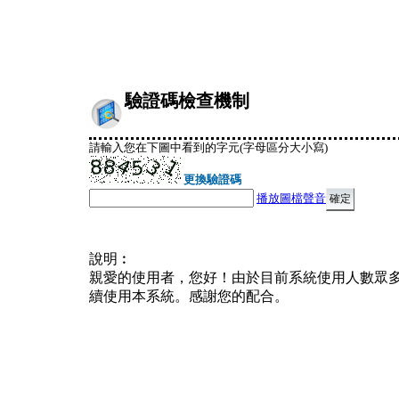
驗證碼檢查機制
請輸入您在下圖中看到的字元(字母區分大小寫)
更換驗證碼
播放圖檔聲音
說明︰
親愛的使用者，您好！由於目前系統使用人數眾
續使用本系統。感謝您的配合。