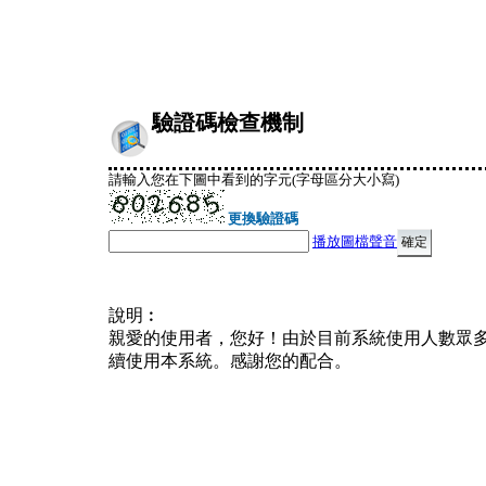
驗證碼檢查機制
請輸入您在下圖中看到的字元(字母區分大小寫)
更換驗證碼
播放圖檔聲音
說明︰
親愛的使用者，您好！由於目前系統使用人數眾
續使用本系統。感謝您的配合。