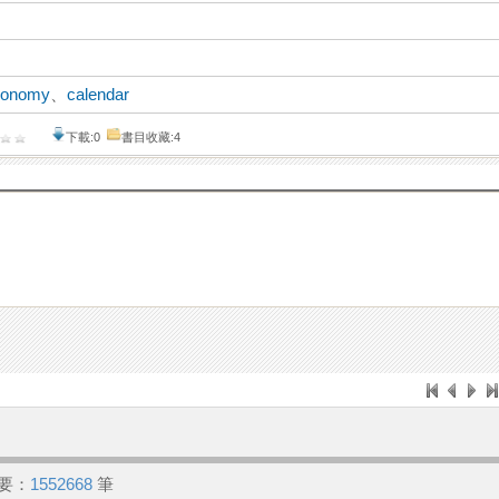
ronomy
、
calendar
下載:0
書目收藏:4
要：
1552668
筆