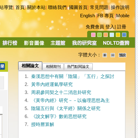
站導覽
|
首頁
|
關於本站
|
聯絡我們
|
國圖首頁
|
常見問題
|
操作說明
English
|
FB 專頁
|
Mobile
免費會員
登入
|
註冊
字體大小：
相關論文
相關期刊
熱門點閱論文
1.
秦漢思想中有關「陰陽」「五行」之探討
2.
黃帝內經運氣學研究
3.
周易參同契之十二消息卦研究
4.
《黃帝內經》研究－－以倫理思想為主
5.
陰陽五行與《太平經》關係之研究
6.
《說文解字》數術思想研究
7.
授時曆算解