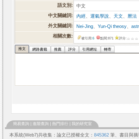
語文別:
中文
中文關鍵詞:
內經
、
運氣學說
、
天文
、
曆法
外文關鍵詞:
Nei-Jing
、
Yun-Qi theosy
、
ast
相關次數:
被引用:
6
點閱:871
評分:
推文
網路書籤
推薦
評分
引用網址
轉寄
簡易查詢
|
進階查詢
|
熱門排行
|
我的研究室
本系統(Web7)共收集：論文已授權全文：
845362
筆、書目與摘