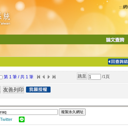
網
:::
功
能
切
換
導
覽
/1
頁
第 1 筆 / 共 1 筆
列
複製永久網址
Twitter