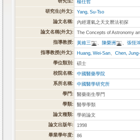
研究生:
楊仕哲
研究生(外文):
Yang, Su-Tso
論文名稱:
內經運氣之天文曆法初探
論文名稱(外文):
The Concepts of Astronomy and
指導教授:
黃維三
、
陳榮洲
、
張恆
指導教授(外文):
Huang, Wei-San
、
Chen, Jung
學位類別:
碩士
校院名稱:
中國醫藥學院
系所名稱:
中國醫學研究所
學門:
醫藥衛生學門
學類:
醫學學類
論文種類:
學術論文
論文出版年:
1998
畢業學年度:
86