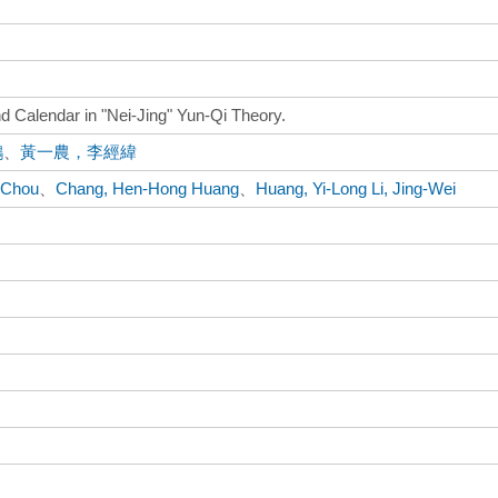
 Calendar in "Nei-Jing" Yun-Qi Theory.
鴻
、
黃一農，李經緯
-Chou
、
Chang, Hen-Hong Huang
、
Huang, Yi-Long Li, Jing-Wei