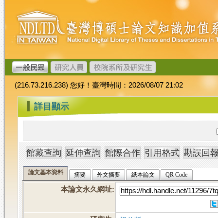
跳
臺
到
灣
主
博
要
碩
內
士
容
論
文
(216.73.216.238) 您好！臺灣時間：2026/08/07 21:02
加
值
:::
詳目顯示
系
統
論文基本資料
摘要
外文摘要
紙本論文
QR Code
本論文永久網址
: