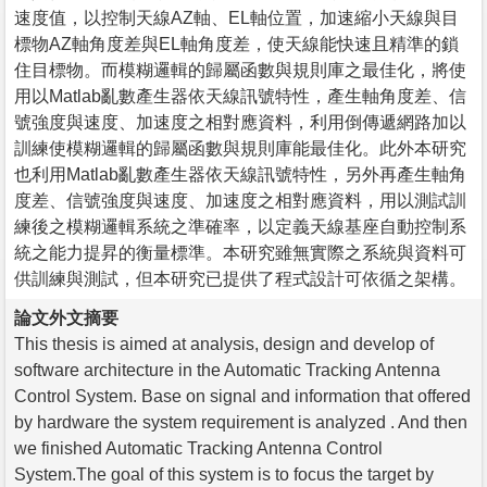
速度值，以控制天線AZ軸、EL軸位置，加速縮小天線與目
標物AZ軸角度差與EL軸角度差，使天線能快速且精準的鎖
住目標物。而模糊邏輯的歸屬函數與規則庫之最佳化，將使
用以Matlab亂數產生器依天線訊號特性，產生軸角度差、信
號強度與速度、加速度之相對應資料，利用倒傳遞網路加以
訓練使模糊邏輯的歸屬函數與規則庫能最佳化。此外本研究
也利用Matlab亂數產生器依天線訊號特性，另外再產生軸角
度差、信號強度與速度、加速度之相對應資料，用以測試訓
練後之模糊邏輯系統之準確率，以定義天線基座自動控制系
統之能力提昇的衡量標準。本研究雖無實際之系統與資料可
供訓練與測試，但本研究已提供了程式設計可依循之架構。
論文外文摘要
This thesis is aimed at analysis, design and develop of
software architecture in the Automatic Tracking Antenna
Control System. Base on signal and information that offered
by hardware the system requirement is analyzed . And then
we finished Automatic Tracking Antenna Control
System.The goal of this system is to focus the target by