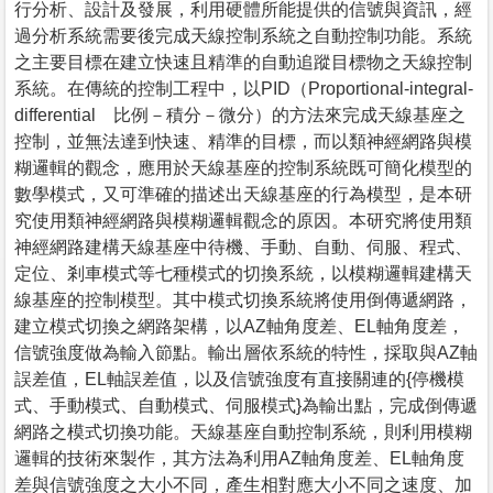
行分析、設計及發展，利用硬體所能提供的信號與資訊，經
過分析系統需要後完成天線控制系統之自動控制功能。系統
之主要目標在建立快速且精準的自動追蹤目標物之天線控制
系統。在傳統的控制工程中，以PID（Proportional-integral-
differential 比例－積分－微分）的方法來完成天線基座之
控制，並無法達到快速、精準的目標，而以類神經網路與模
糊邏輯的觀念，應用於天線基座的控制系統既可簡化模型的
數學模式，又可準確的描述出天線基座的行為模型，是本研
究使用類神經網路與模糊邏輯觀念的原因。本研究將使用類
神經網路建構天線基座中待機、手動、自動、伺服、程式、
定位、剎車模式等七種模式的切換系統，以模糊邏輯建構天
線基座的控制模型。其中模式切換系統將使用倒傳遞網路，
建立模式切換之網路架構，以AZ軸角度差、EL軸角度差，
信號強度做為輸入節點。輸出層依系統的特性，採取與AZ軸
誤差值，EL軸誤差值，以及信號強度有直接關連的{停機模
式、手動模式、自動模式、伺服模式}為輸出點，完成倒傳遞
網路之模式切換功能。天線基座自動控制系統，則利用模糊
邏輯的技術來製作，其方法為利用AZ軸角度差、EL軸角度
差與信號強度之大小不同，產生相對應大小不同之速度、加