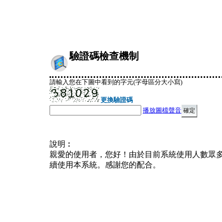
驗證碼檢查機制
請輸入您在下圖中看到的字元(字母區分大小寫)
更換驗證碼
播放圖檔聲音
說明︰
親愛的使用者，您好！由於目前系統使用人數眾
續使用本系統。感謝您的配合。