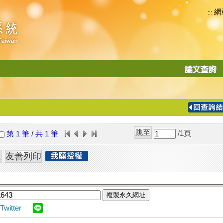
網
:::
功
能
切
換
導
覽
/1
頁
第 1 筆 / 共 1 筆
列
複製永久網址
Twitter