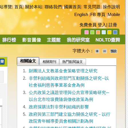
站導覽
|
首頁
|
關於本站
|
聯絡我們
|
國圖首頁
|
常見問題
|
操作說明
English
|
FB 專頁
|
Mobile
免費會員
登入
|
註冊
字體大小：
相關論文
相關期刊
熱門點閱論文
1.
財團法人文教基金會策略管理之研究
2.
非營利組織與政府部門互動關係之研究--以
社會福利慈善事業基金會為例
3.
公共政策之議題管理與公共宣導策略研究─
以台北市垃圾費隨袋徵收政策為例
4.
政府採購法對非營利組織的影響
5.
政府與第三部門建立協力關係之研究－以行
政院青年輔導委員會相關計劃為例