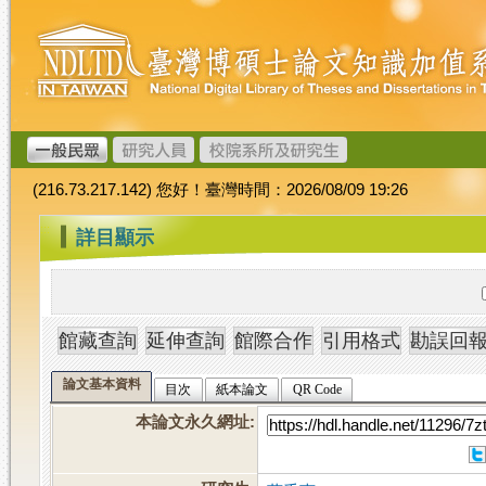
跳
臺
到
灣
主
博
要
碩
內
士
容
論
文
(216.73.217.142) 您好！臺灣時間：2026/08/09 19:26
加
值
:::
詳目顯示
系
統
論文基本資料
目次
紙本論文
QR Code
本論文永久網址
: