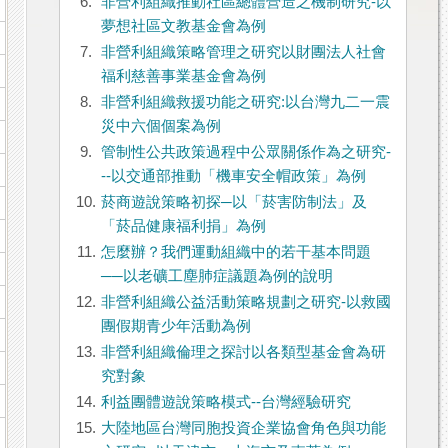
6.
非營利組織推動社區總體營造之機制研究-以
夢想社區文教基金會為例
7.
非營利組織策略管理之研究以財團法人社會
福利慈善事業基金會為例
8.
非營利組織救援功能之研究:以台灣九二一震
災中六個個案為例
9.
管制性公共政策過程中公眾關係作為之研究-
--以交通部推動「機車安全帽政策」為例
10.
菸商遊說策略初探─以「菸害防制法」及
「菸品健康福利捐」為例
11.
怎麼辦？我們運動組織中的若干基本問題
──以老礦工塵肺症議題為例的說明
12.
非營利組織公益活動策略規劃之研究-以救國
團假期青少年活動為例
13.
非營利組織倫理之探討以各類型基金會為研
究對象
14.
利益團體遊說策略模式--台灣經驗研究
15.
大陸地區台灣同胞投資企業協會角色與功能