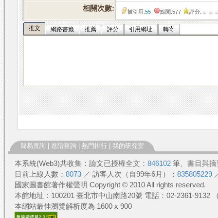
相關次數:
被引用:
55
點閱:577
評分:
推文
網路書籤
推薦
評分
引用網址
轉寄
簡易查詢
|
進階查詢
|
熱門排行
|
我的研究室
本系統(Web3)共收集：論文已授權全文：
846102
筆、書目與摘
目前上線人數：
8073
／ 訪客人次（自99年6月）：
835805229
國家圖書館著作權聲明 Copyright © 2010 All rights reserved.
本館地址：100201 臺北市中山南路20號 電話：02-2361-913
本網站最佳瀏覽解析度為 1600 x 900