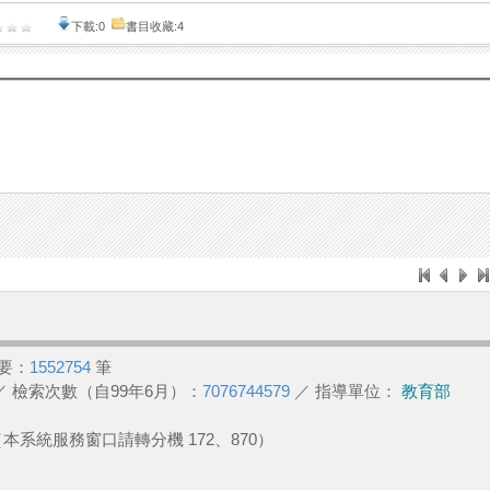
下載:0
書目收藏:4
要：
1552754
筆
／ 檢索次數（自99年6月）：
7076744579
／ 指導單位：
教育部
2 （本系統服務窗口請轉分機 172、870）