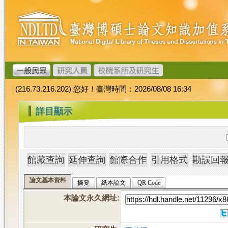
跳
臺
到
灣
主
博
要
碩
內
士
容
論
文
(216.73.216.202) 您好！臺灣時間：2026/08/08 16:34
加
值
:::
詳目顯示
系
統
論文基本資料
摘要
紙本論文
QR Code
本論文永久網址
: