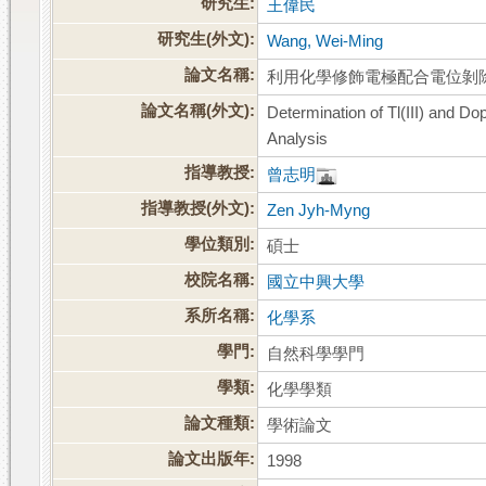
研究生:
王偉民
研究生(外文):
Wang, Wei-Ming
論文名稱:
利用化學修飾電極配合電位剝除分
論文名稱(外文):
Determination of Tl(III) and D
Analysis
指導教授:
曾志明
指導教授(外文):
Zen Jyh-Myng
學位類別:
碩士
校院名稱:
國立中興大學
系所名稱:
化學系
學門:
自然科學學門
學類:
化學學類
論文種類:
學術論文
論文出版年:
1998