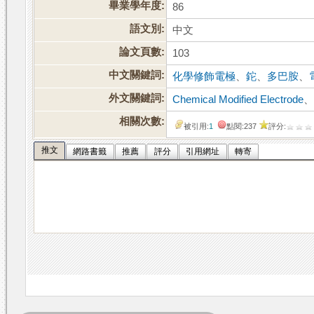
畢業學年度:
86
語文別:
中文
論文頁數:
103
中文關鍵詞:
化學修飾電極
、
鉈
、
多巴胺
、
外文關鍵詞:
Chemical Modified Electrode
相關次數:
被引用:
1
點閱:237
評分:
推文
網路書籤
推薦
評分
引用網址
轉寄