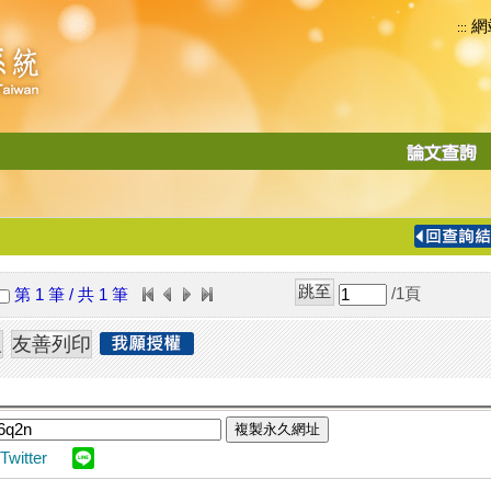
網
:::
功
能
切
換
導
覽
/1
頁
第 1 筆 / 共 1 筆
列
複製永久網址
Twitter