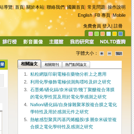
站導覽
|
首頁
|
關於本站
|
聯絡我們
|
國圖首頁
|
常見問題
|
操作說明
English
|
FB 專頁
|
Mobile
免費會員
登入
|
註冊
字體大小：
相關論文
相關期刊
熱門點閱論文
1.
粘粒網版印刷電極在藥物分析上之應用
2.
利用化學修飾電極偵測鳥嘌呤及鋅之研究
3.
石墨烯/硒化鎘/奈米碳管/幾丁聚醣複合薄膜
的電化學性質及用於電化學感測之研究
4.
Nafion/硒化鎘/自身摻雜聚苯胺複合膜之電化
學特性及用於感測元件之研究
5.
熱敏感型聚異丙基丙烯醯胺/多層奈米碳管複
合膜之電化學特性及感測之研究