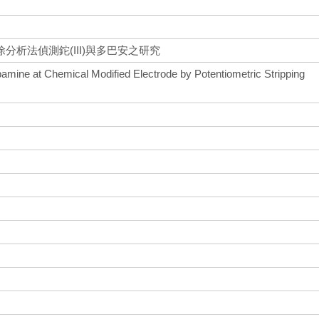
析法偵測鉈(III)與多巴安之研究
opamine at Chemical Modified Electrode by Potentiometric Stripping