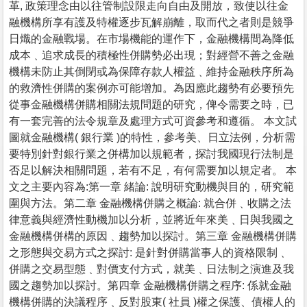
革, 政策理念由以往管制設限走向自由及開放，致使以往金
融機構所享有護及特權逐步瓦解崩離，取而代之者則是競爭
日熾的金融戰場。在市場機能的運作下，金融機構間為降低
成本﹑追求成長的積極性併購勢必出現；對經營不善之金融
機構未防止其倒閉或為保障存款人權益﹑維持金融秩序所為
的救濟性併購的案例亦可能增加。為因應此趨勢有必要預先
從事金融機構併購相關法規問題的研究，俾令需要之時，已
有一套完善的法令規章及處理方式可資參考和遵循。 本文試
圖就金融機構( 銀行業 )的特性，參考美、日立法例，分析需
要特別針對銀行業之併構加以規範者，探討我國現行法制是
否足以解決相關問題，若有不足，有何需要加以規定者。 本
文之主要內容為:第一章 緒論: 說明研究動機與目的，研究範
圍與方法。第二章 金融機構併購之概論: 就合併﹑收購之法
律意義與經濟性動機加以分析，並將近年來美﹑日與我國之
金融機構併構的原因﹑趨勢加以探討。第三章 金融機構併購
之形態與交易方式之探討: 是針對併購當事人的資格限制﹑
併購之交易型態﹑對價支付方式，就美﹑日法制之演進及我
國之趨勢加以探討。第四章 金融機構併購之程序: 係就金融
機構併購的決議程序﹑反對股東( 社員 )權之保護、債權人的