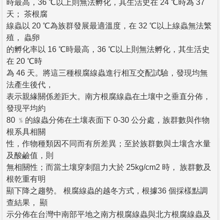
時最高，36 ℃以上則無法孵化，其生活史在 24 ℃時為 37
天； 茶根腐
線蟲以 20 ℃為族群發展最適溫度，在 32 ℃以上線蟲無法繁
殖， 蟲卵
的孵化率以 16 ℃時最高，36 ℃以上則無法孵化，其生活史
在 20 ℃時
為 46 天。將這三種根腐線蟲進行相互交配試驗，發現均無
法產生後代，
表示親緣關係差距大。南方根腐線蟲在土壤中之垂直分佈，
發現平均約
80 ﹪的線蟲分佈在土壤表面下 0-30 公分處，族群數與作物
根系具相關
性，作物種類因不同而有所差異；至於族群數與土壤含水量
及酸鹼值，則
無相關性；而當土壤穿刺阻力大於 25kg/cm2 時， 族群數及
根乾重有明
顯下降之趨勢。 根腐線蟲的越冬方式，根據36 個採樣點調
查結果， 顯
示分佈在台灣中南部平地之南方根腐線蟲與北方根腐線蟲及