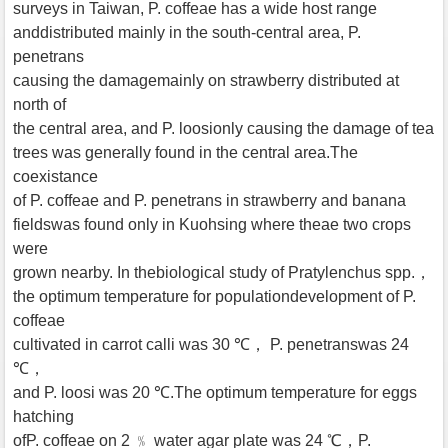
surveys in Taiwan, P. coffeae has a wide host range
anddistributed mainly in the south-central area, P.
penetrans
causing the damagemainly on strawberry distributed at
north of
the central area, and P. loosionly causing the damage of tea
trees was generally found in the central area.The
coexistance
of P. coffeae and P. penetrans in strawberry and banana
fieldswas found only in Kuohsing where theae two crops
were
grown nearby. In thebiological study of Pratylenchus spp.，
the optimum temperature for populationdevelopment of P.
coffeae
cultivated in carrot calli was 30 ℃， P. penetranswas 24
℃，
and P. loosi was 20 ℃.The optimum temperature for eggs
hatching
ofP. coffeae on 2 ﹪ water agar plate was 24 ℃，P.