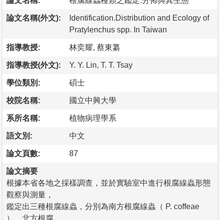
論文名稱:
根腐線蟲種類之鑑定.分佈與其生態
論文名稱(外文):
Identification.Distribution and Ecology of
Pratylenchus spp. In Taiwan
指導教授:
林奕耀, 蔡東纂
指導教授(外文):
Y. Y. Lin, T. T. Tsay
學位類別:
碩士
校院名稱:
國立中興大學
系所名稱:
植物病理學系
語文別:
中文
論文頁數:
87
論文摘要
根據本省各地之採樣調查，並於實驗室中進行根腐線蟲形態
觀察與測量，
鑑定出三種根腐線蟲，分別為南方根腐線蟲（ P. coffeae
）、北方根腐