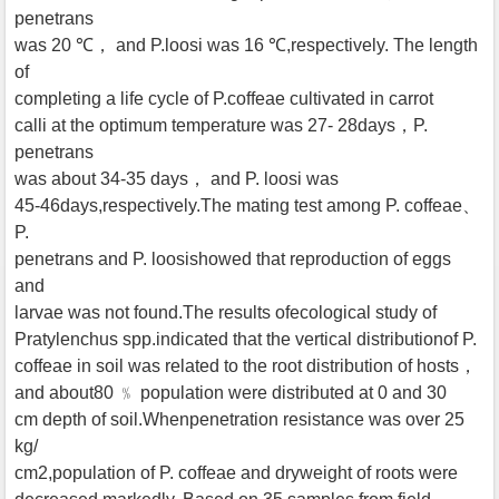
penetrans
was 20 ℃， and P.loosi was 16 ℃,respectively. The length
of
completing a life cycle of P.coffeae cultivated in carrot
calli at the optimum temperature was 27- 28days，P.
penetrans
was about 34-35 days， and P. loosi was
45-46days,respectively.The mating test among P. coffeae、
P.
penetrans and P. loosishowed that reproduction of eggs
and
larvae was not found.The results ofecological study of
Pratylenchus spp.indicated that the vertical distributionof P.
coffeae in soil was related to the root distribution of hosts，
and about80 ﹪ population were distributed at 0 and 30
cm depth of soil.Whenpenetration resistance was over 25
kg/
cm2,population of P. coffeae and dryweight of roots were