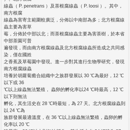
線蟲（ P. penetrans ）及茶根腐線蟲（ P. loosi ）。其中，
南方根腐
線蟲為害寄主範圍較廣泛，分佈以中南部為多；北方根腐線
蟲主要為害草
莓，分佈於中部以北；而茶根腐線蟲主要為害茶樹，於本省
中部茶園可普
遍發現，而由南方根腐線蟲及北方根腐線蟲所造成之共同感
染，僅在國姓
之香蕉及草莓園中發現。進一步對其進行生物學研究，發現
南方根腐線蟲
培養於胡蘿蔔癒合組織中之族群發展以 30 ℃為最好，12 ℃
以下或 36
℃以上線蟲無法繁殖， 蟲卵的孵化率以24 ℃時最高，12 ℃
以下則無法
孵化，其生活史在 28 ℃時最短，為 27 天。北方根腐線蟲則
以 24 ℃為
族群發展最適溫度，在 36 ℃以上線蟲無法繁殖，蟲卵的孵
化率以 20 ℃