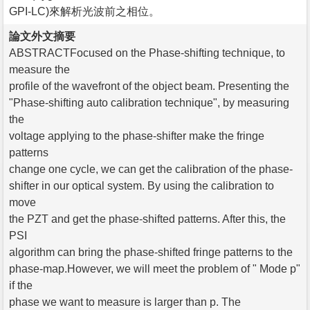
GPI-LC)來解析光波前之相位。
論文外文摘要
ABSTRACTFocused on the Phase-shifting technique, to
measure the
profile of the wavefront of the object beam. Presenting the
"Phase-shifting auto calibration technique", by measuring
the
voltage applying to the phase-shifter make the fringe
patterns
change one cycle, we can get the calibration of the phase-
shifter in our optical system. By using the calibration to
move
the PZT and get the phase-shifted patterns. After this, the
PSI
algorithm can bring the phase-shifted fringe patterns to the
phase-map.However, we will meet the problem of " Mode p"
if the
phase we want to measure is larger than p. The