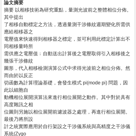
論文摘要
摘要 以相移技術為研究重點，量測光波前之整體相位分佈。
其中提出
了相移自動標定之方法，透過量測干涉條紋週期變化所需供
應給相移器之
電壓值來快速得到相移器之標定，並可利用此標定計算出不
同相移量時所
需供應之電壓值﹔自動送出計算後之電壓取得引入相移後之
幾張干涉條紋
圖形，代入相移檢測演算公式中求得光波前之相位分佈。然
而由於以反正
切函數為計算理論基礎，會發生模式 pi(mode pi) 問題，因
此以細胞自
動機相位展開演算法來進行相位展開之動作。其中對於具有
高度雜訊之相
位圖則另施以相位展開前濾波器之處理，再進行相位展開。
最後乃將所設
計之統實際應用於自行架設之干涉儀系統與高精度之干涉儀
系統(Zygo