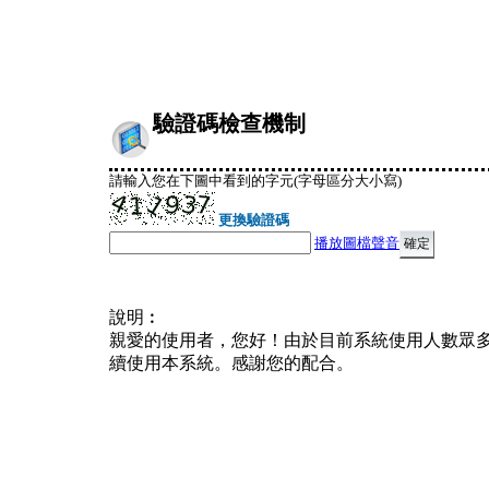
驗證碼檢查機制
請輸入您在下圖中看到的字元(字母區分大小寫)
更換驗證碼
播放圖檔聲音
說明︰
親愛的使用者，您好！由於目前系統使用人數眾
續使用本系統。感謝您的配合。