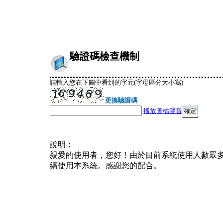
驗證碼檢查機制
請輸入您在下圖中看到的字元(字母區分大小寫)
更換驗證碼
播放圖檔聲音
說明︰
親愛的使用者，您好！由於目前系統使用人數眾
續使用本系統。感謝您的配合。