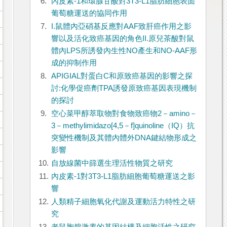
6.
內皮素-1和環腺甘酸對3T3-L1脂肪細胞表面
葡萄糖運送的協同作用
7.
I.鼠體內亞硝基反應對AAF致肝癌作用之影
響以及活化致癌基因的角色II.原兒茶酸對鼠
體內LPS所誘發內生性NO產生和NO-AAF形
成的抑制作用
8.
APIGIAL對蛋白C和原致癌基因的影響之探
討:化學促癌劑TPA誘發原致癌基因表現機制
的探討
9.
空心菜甲醇萃取物對食物致癌物2－amino－
3－methylimidazo[4,5－f]quinoline（IQ）抗
突變性機制及其體內體外DNA鍵結物形成之
影響
10.
自放線菌中篩選生理活性物質之研究
11.
內皮素-1對3T3-L1脂肪細胞葡萄糖運送之影
響
12.
人類精子細胞氧化代謝及運動活力特性之研
究