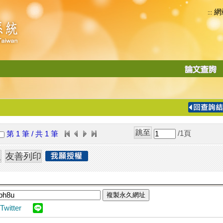
網
:::
功
能
切
換
導
覽
/1
頁
第 1 筆 / 共 1 筆
列
複製永久網址
Twitter