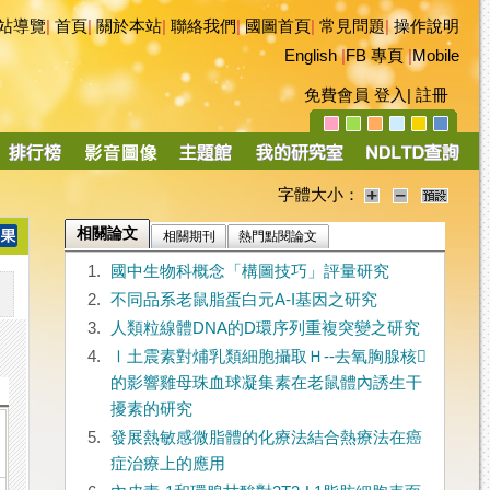
站導覽
|
首頁
|
關於本站
|
聯絡我們
|
國圖首頁
|
常見問題
|
操作說明
English
|
FB 專頁
|
Mobile
免費會員
登入
|
註冊
字體大小：
相關論文
相關期刊
熱門點閱論文
1.
國中生物科概念「構圖技巧」評量研究
2.
不同品系老鼠脂蛋白元A-I基因之研究
3.
人類粒線體DNA的D環序列重複突變之研究
4.
Ⅰ土震素對烳乳類細胞攝取Ｈ--去氧胸腺核
的影響雞母珠血球凝集素在老鼠體內誘生干
擾素的研究
5.
發展熱敏感微脂體的化療法結合熱療法在癌
症治療上的應用