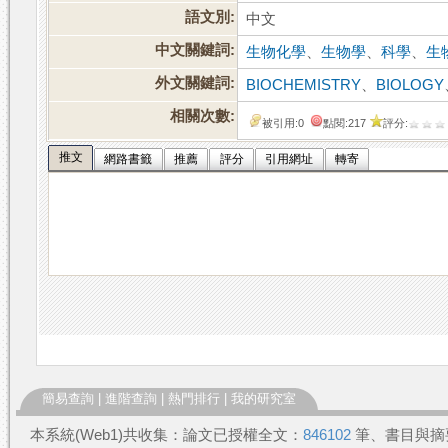
語文別:
中文
中文關鍵詞:
生物化學
、
生物學
、
科學
、
生
外文關鍵詞:
BIOCHEMISTRY
、
BIOLOGY
相關次數:
被引用:0
點閱:217
評分:
推文
網路書籤
推薦
評分
引用網址
轉寄
簡易查詢
|
進階查詢
|
熱門排行
|
我的研究室
本系統(Web1)共收集：論文已授權全文：
846102
筆、書目與摘