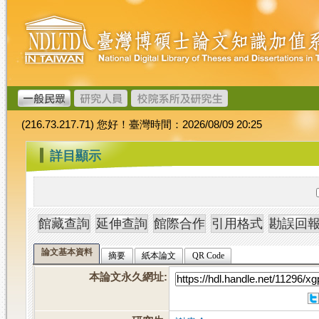
跳
臺
到
灣
主
博
要
碩
內
士
容
論
文
(216.73.217.71) 您好！臺灣時間：2026/08/09 20:25
加
值
:::
詳目顯示
系
統
論文基本資料
摘要
紙本論文
QR Code
本論文永久網址
: