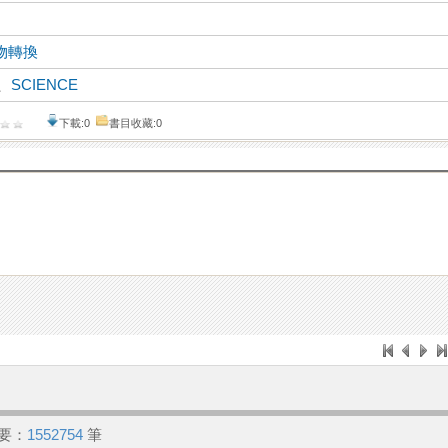
物轉換
、
SCIENCE
下載:0
書目收藏:0
要：
1552754
筆