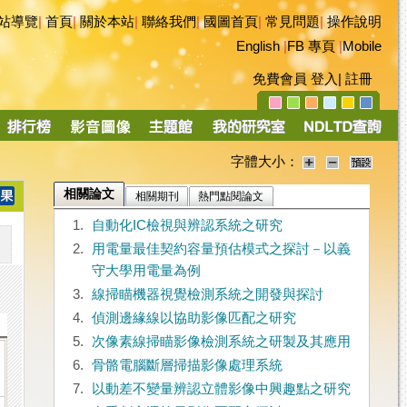
站導覽
|
首頁
|
關於本站
|
聯絡我們
|
國圖首頁
|
常見問題
|
操作說明
English
|
FB 專頁
|
Mobile
免費會員
登入
|
註冊
字體大小：
相關論文
相關期刊
熱門點閱論文
1.
自動化IC檢視與辨認系統之研究
2.
用電量最佳契約容量預估模式之探討－以義
守大學用電量為例
3.
線掃瞄機器視覺檢測系統之開發與探討
4.
偵測邊緣線以協助影像匹配之研究
5.
次像素線掃瞄影像檢測系統之研製及其應用
6.
骨骼電腦斷層掃描影像處理系統
7.
以動差不變量辨認立體影像中興趣點之研究