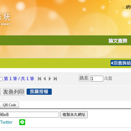
網
:::
功
能
切
換
導
覽
/1
頁
第 1 筆 / 共 1 筆
列
QR Code
複製永久網址
Twitter