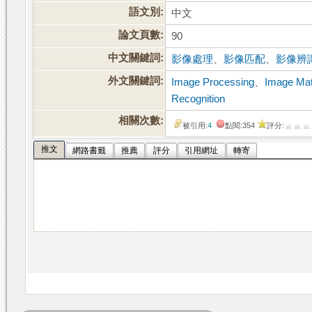
語文別:
中文
論文頁數:
90
中文關鍵詞:
影像處理
、
影像匹配
、
影像辨
外文關鍵詞:
Image Processing
、
Image Mat
Recognition
相關次數:
被引用:
4
點閱:354
評分:
推文
網路書籤
推薦
評分
引用網址
轉寄