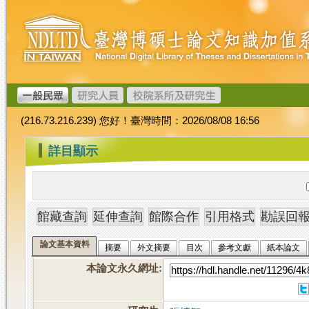
跳
臺
到
灣
主
博
要
碩
內
士
容
論
文
(216.73.216.239) 您好！臺灣時間：2026/08/08 16:56
加
值
:::
詳目顯示
系
統
論文基本資料
摘要
外文摘要
目次
參考文獻
紙本論文
本論文永久網址
: