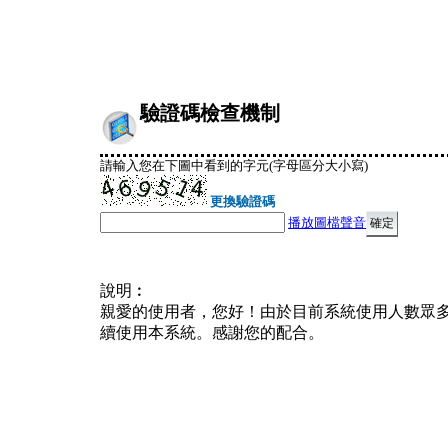
驗證碼檢查機制
請輸入您在下圖中看到的字元(字母區分大小寫)
更換驗證碼
播放圖檔聲音
說明︰
親愛的使用者，您好！由於目前系統使用人數眾
續使用本系統。感謝您的配合。