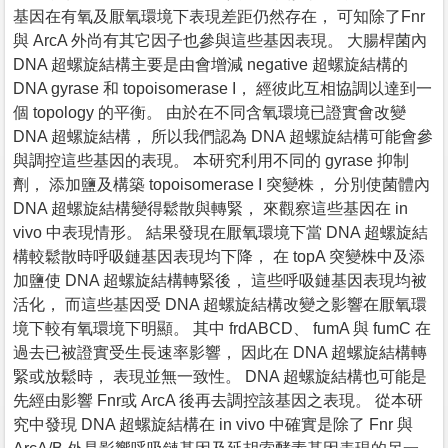
基因在有氧及厭氧環境下表現差距仍然存在， 可知除了Fnr
與 ArcA 外尚有其它因子也參與這些基因表現。 大腸桿菌內
DNA 超螺旋結構主要是由會增減 negative 超螺旋結構的
DNA gyrase 和 topoisomerase I， 經彼此互相協調以達到一
個 topology 的平衡。 由於在不同含氧環境已證實會改變
DNA 超螺旋結構， 所以我們認為 DNA 超螺旋結構可能會參
與調控這些基因的表現。 本研究利用不同的 gyrase 抑制
劑， 添加鹽及構築 topoisomerase I 突變株， 分別使菌體內
DNA 超螺旋結構變得鬆散與轉緊， 來觀察這些基因在 in
vivo 中表現情形。 結果發現在厭氧環境下當 DNA 超螺旋結
構較鬆散時呼吸鏈基因表現均下降， 在 topA 突變株中及添
加鹽使 DNA 超螺旋結構轉緊後， 這些呼吸鏈基因表現均被
活化， 而這些基因受 DNA 超螺旋結構改變之影響在厭氧環
境下較有氧環境下明顯。 其中 frdABCD、 fumA 與 fumC 在
過去已被證實受生長速率影響， 因此在 DNA 超螺旋結構轉
緊或放鬆時， 表現並無一致性。 DNA 超螺旋結構也可能是
先經由影響 Fnr或 ArcA 後再去調控該基因之表現。 從本研
究中發現 DNA 超螺旋結構在 in vivo 中確實是除了 Fnr 與