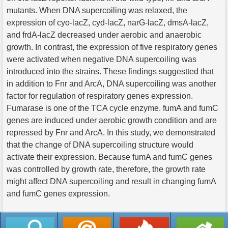
mutants. When DNA supercoiling was relaxed, the
expression of cyo-lacZ, cyd-lacZ, narG-lacZ, dmsA-lacZ,
and frdA-lacZ decreased under aerobic and anaerobic
growth. In contrast, the expression of five respiratory genes
were activated when negative DNA supercoiling was
introduced into the strains. These findings suggestted that
in addition to Fnr and ArcA, DNA supercoiling was another
factor for regulation of respiratory genes expression.
Fumarase is one of the TCA cycle enzyme. fumA and fumC
genes are induced under aerobic growth condition and are
repressed by Fnr and ArcA. In this study, we demonstrated
that the change of DNA supercoiling structure would
activate their expression. Because fumA and fumC genes
was controlled by growth rate, therefore, the growth rate
might affect DNA supercoiling and result in changing fumA
and fumC genes expression.