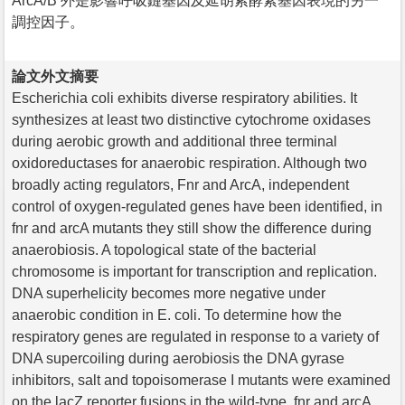
ArcA/B 外是影響呼吸鏈基因及延胡索酵素基因表現的另一
調控因子。
論文外文摘要
Escherichia coli exhibits diverse respiratory abilities. It
synthesizes at least two distinctive cytochrome oxidases
during aerobic growth and additional three terminal
oxidoreductases for anaerobic respiration. Although two
broadly acting regulators, Fnr and ArcA, independent
control of oxygen-regulated genes have been identified, in
fnr and arcA mutants they still show the difference during
anaerobiosis. A topological state of the bacterial
chromosome is important for transcription and replication.
DNA superhelicity becomes more negative under
anaerobic condition in E. coli. To determine how the
respiratory genes are regulated in response to a variety of
DNA supercoiling during aerobiosis the DNA gyrase
inhibitors, salt and topoisomerase I mutants were examined
on the lacZ reporter fusions in the wild-type, fnr and arcA