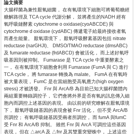
論文摘要
大腸桿菌為兼性厭氧細菌， 在有氧環境下細胞可將葡萄糖經
糖解路徑及 TCA cycle 代謝分解， 並將產生的NADH 經有
氧呼吸鏈酵素 cytochrome o oxidase(cyoABCDE) 與
cytochrome d oxidase (cydABC) 傳遞電子給最終接收者氧
而產生能量。 厭氧環境下， 厭氧呼吸酵素基因包括 nitrate
reductase (narGHJI)、 DMSO/TMAO reductase (dmsABC)
及 fumarate reductase (frdABCD) 會被活化， 而上述好氧呼
吸基因則被抑制。 Fumarase 是 TCA cycle 中重要酵素之
一， 在有氧環境下細胞會利用 Fumarase (FumA 與 C) 進行
TCA cycle， 將 fumarase 轉換為 malate。 FumA 在有氧時
被大量表現， FumC 是在當細胞受高氧應力(high oxygen
stress) 才被誘發。 Fnr 與 ArcA/B 為目前已知大腸桿菌體內
兩組重要轉錄調控子， 它們會將外界是否有氧的訊息傳入細
胞內而調控上述基因的表現。 由以前的研究瞭解在厭氧環境
下， 厭氧呼吸鏈基因的表現會被 Fnr 活化， 但不受 ArcA/B
所調控； 有氧呼吸鏈基因受兩者所調控， 而 fumA 與fumC
受 Fnr 和 ArcA/B 抑制。 雖然 Fnr 與 ArcA 可調控這些基因
表現， 但在 △arcA 及 △fnr 及其雙重突變株中， 上述這些