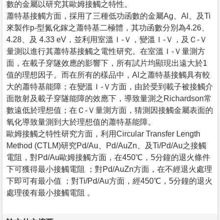
數的金屬以研究其歐姆接觸之特性。
蕭特基接觸方面，採用了三種低功函數的金屬Ag、Al、及Ti
來製作p-型氮化鎵之蕭特基二極體，其功函數分別為4.26、
4.28、及 4.33 eV，並利用室溫Ｉ-Ｖ，變溫Ｉ-Ｖ，及Ｃ-Ｖ
量測以進行其蕭特基接觸之電性研究。在室溫Ｉ-Ｖ量測方
面，在載子穿隧效應的影響下，所有試片均顯現出遠大於1
值的理想因子。而在所有的樣品中，Al之蕭特基接觸具有較
大的蕭特基能障；在變溫Ｉ-Ｖ方面，由於受到載子被接觸介
面散射及載子穿隧能障的效應下，導致量測之Richardson常
數遠低於理想值；在Ｃ-Ｖ量測方面，猜測因接觸金屬表面的
氧化導致量測到大於理想值的蕭特基能障。
歐姆接觸之特性研究方面，利用Circular Transfer Length
Method (CTLM)研究Pd/Au、Pd/AuZn、及Ti/Pd/Au之接觸
電阻，對Pd/Au歐姆接觸方面，在450℃，5分鐘的退火條件
下可獲得最小接觸電阻 ；對Pd/AuZn方面，在不經退火處理
下即可有最小值 ；對Ti/Pd/Au方面，經450℃，5分鐘的退火
處理後有最小接觸電阻 。