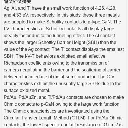
論文外文摘要
Ag, Al, and Ti have the small work function of 4.26, 4.28,
and 4.33 eV, respectively. In this study, these three metals
are adopted to make Schottky contacts to p-type GaN. The
I-V characteristics of Schottky contacts all display large
ideality factor due to the tunneling effect. The Al contact
shows the larger Schottky Barrier Height (SBH) than the
value of the Ag contact. The Ti contact displays the smallest
SBH. The I-V-T behaviors exhibited small effective
Richardson coefficients owing to the transmission of
carriers negotiating the barrier and the scattering of carrier
between the interface of metal-semiconductor. The C-V
characteristics exhibit the unusually large SBHs due to the
surface oxidized metal.
Pd/Au, Pd/AuZn, and Ti/Pd/Au contacts are chosen to make
Ohmic contacts to p-GaN owing to the large work function.
The Ohmic characteristics are investigated using the
Circular Transfer Length Method (CTLM). For Pd/Au Ohmic
contacts, the lowest specific contact resistance of Ω cm 2 is