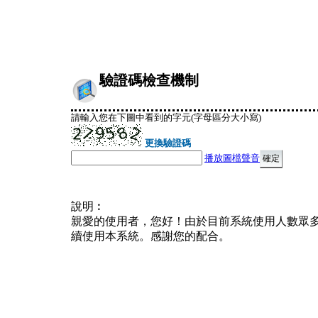
驗證碼檢查機制
請輸入您在下圖中看到的字元(字母區分大小寫)
更換驗證碼
播放圖檔聲音
說明︰
親愛的使用者，您好！由於目前系統使用人數眾
續使用本系統。感謝您的配合。