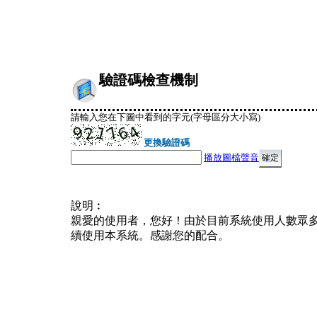
驗證碼檢查機制
請輸入您在下圖中看到的字元(字母區分大小寫)
更換驗證碼
播放圖檔聲音
說明︰
親愛的使用者，您好！由於目前系統使用人數眾
續使用本系統。感謝您的配合。