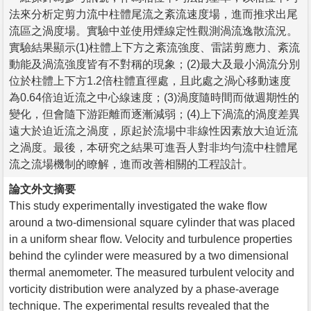
法來分析定剪力流中柱體尾流之紊流速度場，進而推求出尾
流區之渦度場。實驗中並使用煙線定性觀測渦流逸散流況。
實驗結果顯示(1)柱體上下方之紊流強度、雷諾剪應力、紊流
動能及渦流強度皆有不對稱的現象；(2)最大及最小渦流分別
位於柱體上下方1.2倍柱體直徑處，且此處之渦心移動速度
為0.64倍迫近流之中心線速度；(3)渦度隨時間而做週期性的
變化，但會隨下游距離而逐漸減弱；(4)上下渦流的渦度差異
遠大於迫近流之渦度，原起於流場中非線性因素放大迫近流
之渦度。最後，本研究之結果可進吾人對非均勻流中柱體尾
流之流場機制的瞭解，進而改善相關的工程設計。
論文外文摘要
This study experimentally investigated the wake flow
around a two-dimensional square cylinder that was placed
in a uniform shear flow. Velocity and turbulence properties
behind the cylinder were measured by a two dimensional
thermal anemometer. The measured turbulent velocity and
vorticity distribution were analyzed by a phase-average
technique. The experimental results revealed that the