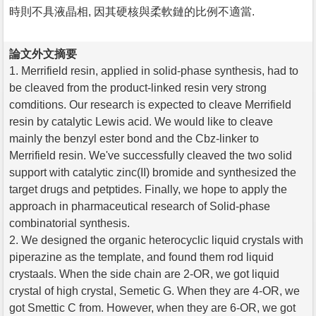
時則不具液晶相, 因其硬核與柔軟鏈的比例不適當.
論文外文摘要
1. Merrifield resin, applied in solid-phase synthesis, had to
be cleaved from the product-linked resin very strong
comditions. Our research is expected to cleave Merrifield
resin by catalytic Lewis acid. We would like to cleave
mainly the benzyl ester bond and the Cbz-linker to
Merrifield resin. We've successfully cleaved the two solid
support with catalytic zinc(II) bromide and synthesized the
target drugs and petptides. Finally, we hope to apply the
approach in pharmaceutical research of Solid-phase
combinatorial synthesis.
2. We designed the organic heterocyclic liquid crystals with
piperazine as the template, and found them rod liquid
crystaals. When the side chain are 2-OR, we got liquid
crystal of high crystal, Semetic G. When they are 4-OR, we
got Smettic C from. However, when they are 6-OR, we got