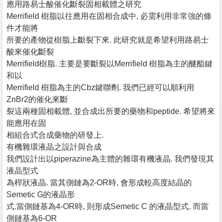
應用路易士酸催化斷裂固相載體之研究
Merrifield 樹脂以往應用在固相合成中, 必需利用非常強的條
件才能將
所要的產物從樹脂上斷裂下來. 此研究就是希望利用路易士
酸來催化斷裂
Merrifield樹脂. 主要是要斷裂以Merrifield 樹脂為主的醚酯鍵
和以
Merrifield 樹脂為主的Cbz鍵聯劑. 我們已經可以順利用
ZnBr2的催化來斷
裂這兩種固相載體, 並合成出所要的藥物和peptide. 希望將來
能應用在固
相組合式合成藥物的研發上.
有機雜環液晶之設計與合成
我們設計出以piperazine為主體的雜環有機液晶. 我們發現其
液晶型式
為桿狀液晶. 當其側鏈為2-OR時, 會形成較高度結晶的
Semetic G的液晶形
式.當側鏈基為4-OR時, 則形成Semetic C 的液晶型式. 而當
側鏈基為6-OR