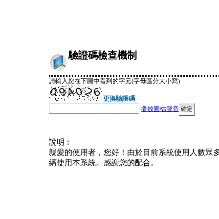
驗證碼檢查機制
請輸入您在下圖中看到的字元(字母區分大小寫)
更換驗證碼
播放圖檔聲音
說明︰
親愛的使用者，您好！由於目前系統使用人數眾
續使用本系統。感謝您的配合。