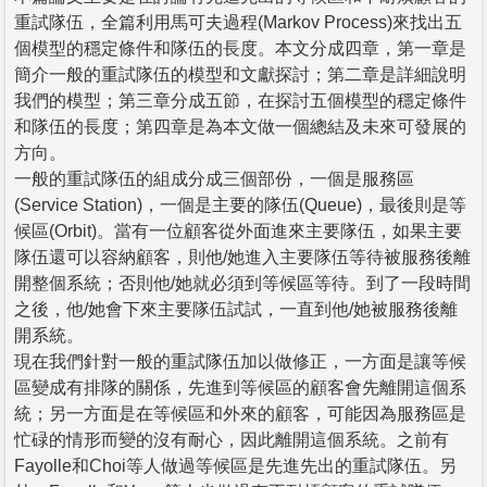
重試隊伍，全篇利用馬可夫過程(Markov Process)來找出五
個模型的穩定條件和隊伍的長度。本文分成四章，第一章是
簡介一般的重試隊伍的模型和文獻探討；第二章是詳細說明
我們的模型；第三章分成五節，在探討五個模型的穩定條件
和隊伍的長度；第四章是為本文做一個總結及未來可發展的
方向。
一般的重試隊伍的組成分成三個部份，一個是服務區
(Service Station)，一個是主要的隊伍(Queue)，最後則是等
候區(Orbit)。當有一位顧客從外面進來主要隊伍，如果主要
隊伍還可以容納顧客，則他/她進入主要隊伍等待被服務後離
開整個系統；否則他/她就必須到等候區等待。到了一段時間
之後，他/她會下來主要隊伍試試，一直到他/她被服務後離
開系統。
現在我們針對一般的重試隊伍加以做修正，一方面是讓等候
區變成有排隊的關係，先進到等候區的顧客會先離開這個系
統；另一方面是在等候區和外來的顧客，可能因為服務區是
忙碌的情形而變的沒有耐心，因此離開這個系統。之前有
Fayolle和Choi等人做過等候區是先進先出的重試隊伍。另