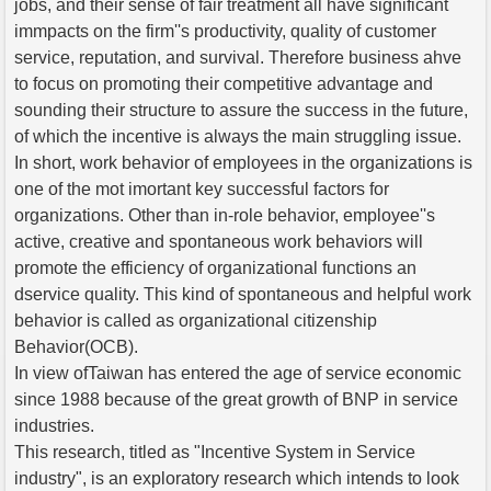
jobs, and their sense of fair treatment all have significant
immpacts on the firm''s productivity, quality of customer
service, reputation, and survival. Therefore business ahve
to focus on promoting their competitive advantage and
sounding their structure to assure the success in the future,
of which the incentive is always the main struggling issue.
In short, work behavior of employees in the organizations is
one of the mot imortant key successful factors for
organizations. Other than in-role behavior, employee''s
active, creative and spontaneous work behaviors will
promote the efficiency of organizational functions an
dservice quality. This kind of spontaneous and helpful work
behavior is called as organizational citizenship
Behavior(OCB).
In view ofTaiwan has entered the age of service economic
since 1988 because of the great growth of BNP in service
industries.
This research, titled as "Incentive System in Service
industry", is an exploratory research which intends to look