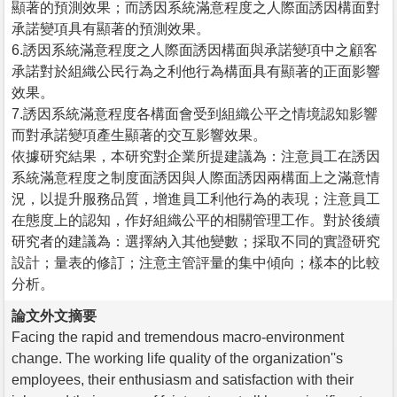
顯著的預測效果；而誘因系統滿意程度之人際面誘因構面對
承諾變項具有顯著的預測效果。
6.誘因系統滿意程度之人際面誘因構面與承諾變項中之顧客
承諾對於組織公民行為之利他行為構面具有顯著的正面影響
效果。
7.誘因系統滿意程度各構面會受到組織公平之情境認知影響
而對承諾變項產生顯著的交互影響效果。
依據研究結果，本研究對企業所提建議為：注意員工在誘因
系統滿意程度之制度面誘因與人際面誘因兩構面上之滿意情
況，以提升服務品質，增進員工利他行為的表現；注意員工
在態度上的認知，作好組織公平的相關管理工作。對於後續
研究者的建議為：選擇納入其他變數；採取不同的實證研究
設計；量表的修訂；注意主管評量的集中傾向；樣本的比較
分析。
論文外文摘要
Facing the rapid and tremendous macro-environment
change. The working life quality of the organization''s
employees, their enthusiasm and satisfaction with their