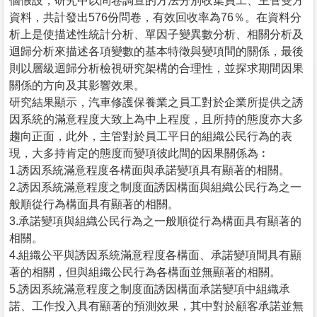
個假設，研究中以問卷調查的方法分別收集員工、主管雙方
資料，共計發出576份問卷，有效回收率為76％。在資料分
析上是使描述性統計分析、單因子變異數分析、相關分析及
迴歸分析來描述各項變數的基本特徵與變項間的關係，最後
則以層級迴歸分析檢視研究架構的合理性，並探求期間因果
關係的方向及其影響效果。
研究結果顯示，汽車修護保養業之員工對於企業所提供之誘
因系統的滿意程度大致上為中上程度，且所持的態度亦大多
趨向正面，此外，主管對於員工平日的組織公民行為的表
現，大多持肯定的態度而變項彼此間的因果關係為︰
1.誘因系統滿意程度各構面與承諾變項具有顯著的相關。
2.誘因系統滿意程度之制度面誘因構面與組織公民行為之一
般順從行為構面具有顯著的相關。
3.承諾變項與組織公民行為之一般順從行為構面具有顯著的
相關。
4.組織公平與誘因系統滿意程度各構面、承諾變項間具有顯
著的相關，但與組織公民行為各構面並無顯著的相關。
5.誘因系統滿意程度之制度面誘因構面承諾變項中組織承
諾、工作投入具有顯著的預測效果，其中對於顧客承諾並無