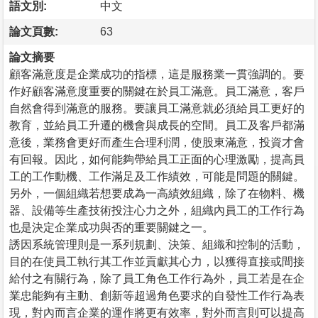
語文別:
中文
論文頁數:
63
論文摘要
顧客滿意度是企業成功的指標，這是服務業一貫強調的。要
作好顧客滿意度重要的關鍵在於員工滿意。員工滿意，客戶
自然會得到滿意的服務。要讓員工滿意就必須給員工更好的
教育，並給員工升遷的機會與成長的空間。員工及客戶都滿
意後，業務會更好而產生合理利潤，使股東滿意，投資才會
有回報。因此，如何能夠帶給員工正面的心理激勵，提高員
工的工作動機、工作滿足及工作績效，可能是問題的關鍵。
另外，一個組織若想要成為一高績效組織，除了在物料、機
器、設備等生產技術投注心力之外，組織內員工的工作行為
也是決定企業成功與否的重要關鍵之一。
誘因系統管理則是一系列規劃、決策、組織和控制的活動，
目的在使員工執行其工作並貢獻其心力，以獲得直接或間接
給付之有關行為，除了員工角色工作行為外，員工若是在企
業忠能夠有主動、創新等超過角色要求的自發性工作行為表
現，對內而言企業的運作將更有效率，對外而言則可以提高