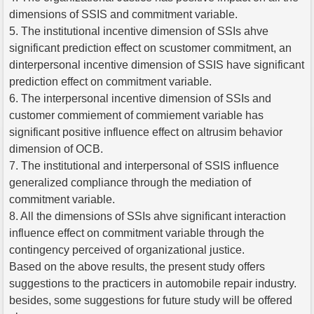
dimensions of SSIS and commitment variable.
5. The institutional incentive dimension of SSIs ahve
significant prediction effect on scustomer commitment, an
dinterpersonal incentive dimension of SSIS have significant
prediction effect on commitment variable.
6. The interpersonal incentive dimension of SSIs and
customer commiement of commiement variable has
significant positive influence effect on altrusim behavior
dimension of OCB.
7. The institutional and interpersonal of SSIS influence
generalized compliance through the mediation of
commitment variable.
8. All the dimensions of SSIs ahve significant interaction
influence effect on commitment variable through the
contingency perceived of organizational justice.
Based on the above results, the present study offers
suggestions to the practicers in automobile repair industry.
besides, some suggestions for future study will be offered