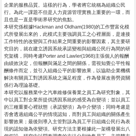
企業的服務品質。這樣的行為，學者將它統稱為組織公民
行。為此一課題不但是人力資源管理實務上重要的一環，而
且也是一直是學術界研究的焦點。
本研究係根據Hackman and Oldham(1980)的工作豐富化模
式所發展出來的，此模式主要強調員工之心裡層面，是連接
工作特性的改變與工作結果之間重要的影響因素，其主要研
究目的，就在建立誘因系統承諾變相與組織公民行為間的研
究架構，同時考慮Porter and Lawler(1968)主張個人的報酬
由績效決定，但報酬與滿足之間的關係，需視知覺公平性報
酬條件而定，並引入組織公平的影響效果，以協助企業機構
解決有關員工對誘因系統之滿足程度，作為發展改善勞資關
係行為理論基礎。
本研究以服務業中之汽車維修保養業之員工為研究對象，其
中以員工對企業所提供誘因系統的感受為自變項；並以員工
的三種重要心裡狀態（承諾變項）為中介變項；同時考慮是
否會透過組織公平的情境認知，而對員工與組織的關係產生
影響效果；最後則導入主管對該為員工平日組織公民行為表
現的認知做為依變項。研究方法主要根據此一架構發展出八