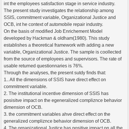
int the employees satisfaction stage in service industry.
The present study investigates the relationship among
SSIS, commitment variable, Organizational Justice and
OCB, int he context of automobile repair industry.
On the basis of modified Job Enrichement Model
developed by Hackman & oldham(1980). This study
establishes a theoretical framework with adding a new
variable, Organizational Justice. The sample is coollected
from the source of employees and supervisors. The rate of
usable returned questionnaries is 76%.
Through the analyses, the present sutdy finds that:
1.. All the dimensions of SSIS have direct effect on
commitment variable.
2. The institutional incentive dimension of SSIS has
posisitve impact on the egeneralized compliznce behavior
dimension of OCB.
3. the commitment variables ahve direct effect on the
generalized compliznce behavior dimension of OCB.
4. The organizational Justice has positive impact on all the