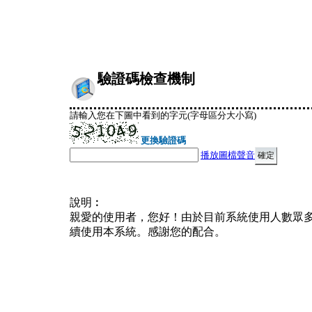
驗證碼檢查機制
請輸入您在下圖中看到的字元(字母區分大小寫)
更換驗證碼
播放圖檔聲音
說明︰
親愛的使用者，您好！由於目前系統使用人數眾
續使用本系統。感謝您的配合。