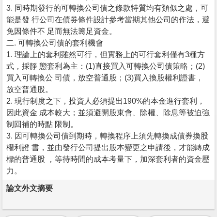
3. 同時期發行的可轉換公司債之條款特質均有類似之處，可
能是發 行公司在債券條件設計參考當期其他公司的作法，避
免因條件不 足而無法籌足資金。
二. 可轉換公司債的套利機會
1. 理論上的套利雖然可行，但實務上的可行套利僅有3種方
式，採靜 態套利為主：(1)直接買入可轉換公司債策略；(2)
買入可轉換公 司債，放空普通股；(3)買入換股權利證書，
放空普通股。
2. 現行制度之下，投資人必須提出190%的本金進行套利，
因此資金 成本較大；並須避開股東會、除權、除息等被迫強
制回補的時點 限制。
3. 因可轉換公司債到期時，轉換程序上須先轉換成債券換股
權利證 書，並由發行公司提出股本變更之申請後，才能轉成
標的普通股 ，等待時間的成本考量下，加深套利者的資金壓
力。
論文外文摘要