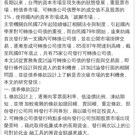
長期以來，台灣的資本市場呈現失衡的狀態發展，重股票市
場，輕債券市場。可轉換公司債歷年的成交值不及股票的
1%，使得國內的資本市場成為「跛腳市場」。
主管機關自民國72年起陸續修訂相關法令與制度，引起國內
學界對可轉換公司債的重視，而自民國79年開始，遠東紡織
首次發行第一支國內可轉換公司債，並在公開市場掛牌交
易，逐漸形成可轉換公司債市場，85至87年間達到高峰，截
至民國87年底止，共有75家公司發行可轉換公司債。
本文試從實務角度討論可轉換公司債的發行面與交易面，即
發行條件設計與投資人的套利機會，詳加討論發行面的相關
問題，並從債券條款設計上了解是否次級市場的套利機會。
本文的研究發現︰
一. 債券條款設計
1. 條款設計上，逐漸向零票面利率、低溢價比例、凍結期
短，並增 加較複雜的條款如贖回權、賣回權、重定條款。部
份發行公司同 時發行不同券別，藉以吸引特定投資人。
2. 可轉換公司債發行時點多傾向發行公司預期股票市場出現
榮景時 ，藉此取得低廉成本的長期資金。發行兩次以上的公
司對於此金 融工具的籌資金額越來越大。