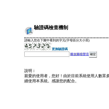
驗證碼檢查機制
請輸入您在下圖中看到的字元(字母區分大小寫)
更換驗證碼
播放圖檔聲音
說明︰
親愛的使用者，您好！由於目前系統使用人數眾
續使用本系統。感謝您的配合。