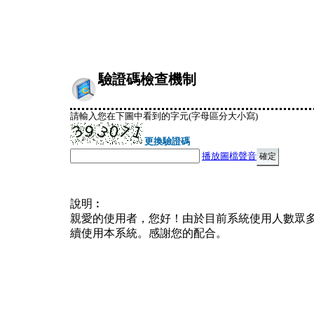
驗證碼檢查機制
請輸入您在下圖中看到的字元(字母區分大小寫)
更換驗證碼
播放圖檔聲音
說明︰
親愛的使用者，您好！由於目前系統使用人數眾
續使用本系統。感謝您的配合。