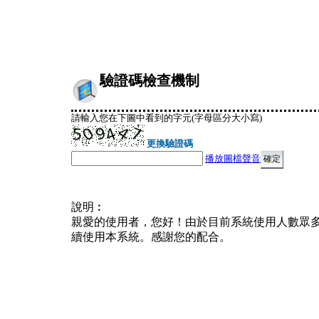
驗證碼檢查機制
請輸入您在下圖中看到的字元(字母區分大小寫)
更換驗證碼
播放圖檔聲音
說明︰
親愛的使用者，您好！由於目前系統使用人數眾
續使用本系統。感謝您的配合。