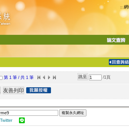
網
:::
功
能
切
換
導
覽
/1
頁
第 1 筆 / 共 1 筆
列
複製永久網址
Twitter