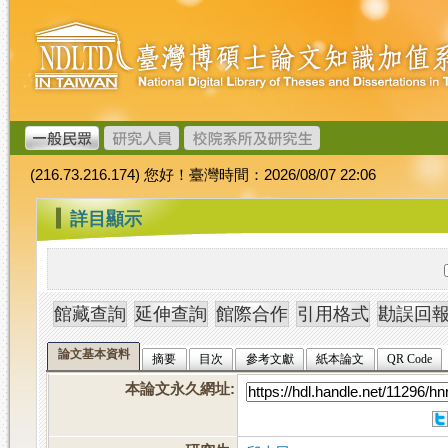
跳
臺
到
灣
主
博
要
碩
內
士
容
論
文
(216.73.216.174) 您好！臺灣時間：2026/08/07 22:06
加
值
:::
詳目顯示
系
統
論文基本資料
摘要
目次
參考文獻
紙本論文
QR Code
本論文永久網址
: