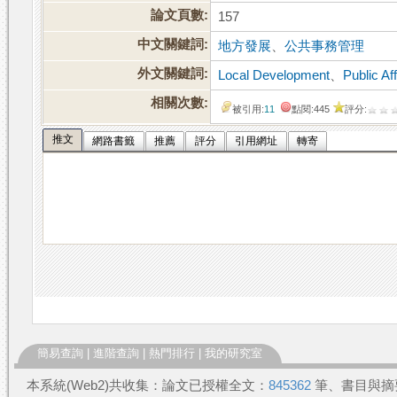
論文頁數:
157
中文關鍵詞:
地方發展
、
公共事務管理
外文關鍵詞:
Local Development
、
Public A
相關次數:
被引用:
11
點閱:445
評分:
推文
網路書籤
推薦
評分
引用網址
轉寄
簡易查詢
|
進階查詢
|
熱門排行
|
我的研究室
本系統(Web2)共收集：論文已授權全文：
845362
筆、書目與摘