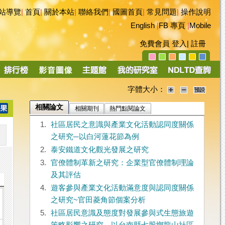
站導覽
|
首頁
|
關於本站
|
聯絡我們
|
國圖首頁
|
常見問題
|
操作說明
English
|
FB 專頁
|
Mobile
免費會員
登入
|
註冊
字體大小：
相關論文
相關期刊
熱門點閱論文
1.
社區居民之意識與產業文化活動認同度關係
之研究─以白河蓮花節為例
2.
泰安鐵道文化觀光發展之研究
3.
官僚體制革新之研究：企業型官僚體制理論
及其評估
4.
遊客參與產業文化活動滿意度與認同度關係
之研究~官田菱角節個案分析
5.
社區居民意識及態度對發展參與式生態旅遊