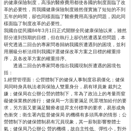
的健康保險制度，高漲的醫療費用都使各國的制度面臨了改
革的必要性，而我國健康保險制度雖然僅實施了短短的不到
五年的時間，卻也同樣面臨了醫療費用高漲的問題，因此同
樣面臨了制度改革的必要性。
我國自從民國84年3月1日正式開辦全民健康保險以來，雖然
部分達到預期的目標，但在執行上卻仍然遭遇某些問題，本
研究透過二回合的專家問卷歸納我國所遭遇到的困境，並利
用層級分析法得到我國評選健保改革方案之目標的權重排
序，及各改革方案的權重排序。
透過二回合的專家問卷指出我國現制所遭遇的困境包
括：
1.經營管理面：公營體制下的健保人事制度容易僵化；健保
局同時身具執法者與保險人雙重身分，易有球員兼 裁判之
嫌；健保局在公辦公營的體制下，常為了政治上的考量而窒
礙健保業務的推行；健保局一方面要滿足 民眾增加給付的要
求，另方面又要滿足醫療者提昇支付標準的要求，易形成角
色衝突；衛生署內監督健保局 的機構有多頭馬車的情形；公
營體制下的健保體制易有冗員現象，其一薪制影響整體士
氣；健保局乃公辦公 營的機構，故自主性低、彈性小，對外