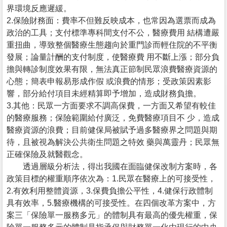
界環境反應遲緩。
2.保險財務面：費率不但難反映成本，也常因為選票而成為
政治的工具；支付標準專科間支付不公，醫療費用 結構遭嚴
重扭曲，導致整個醫療生態趨向於重門診而輕住院的不平衡
發展；論量計酬的支付制度，使醫療費 用不斷上漲；部分負
擔與轉診制度效果有限，無法真正節制民眾浪費醫療資源的
心態；簡表申報易形成作假 或浪費的情形；受政策因素影
響，部分給付項目未經精算即予增加，造成財務負擔。
3.其他：民眾一方面要求不調高保費，一方面又希望有較佳
的醫療服務；保險範圍給付廣泛，免費醫療項目不 少，造成
醫療資源的浪費；目前健保局被賦予過多醫療界之問題與期
待，且被視為解決公共衛生問題之特效 藥與萬靈丹；民眾無
正確保險及就醫觀念。
透過層級分析法，得出我國在面臨健保改制方案時，各
政策目標的權重順序依次為：1.民眾在醫療上的可接受性，
2.有效利用整體資源，3.保費負擔公平性，4.健保行政體制
具有效率，5.醫療機構的可接受性。在四個改革方案中，方
案三「保險單一服務多元」的體制具有最高的優先權重，保