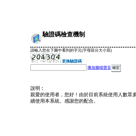
驗證碼檢查機制
請輸入您在下圖中看到的字元(字母區分大小寫)
更換驗證碼
播放圖檔聲音
說明︰
親愛的使用者，您好！由於目前系統使用人數眾
續使用本系統。感謝您的配合。