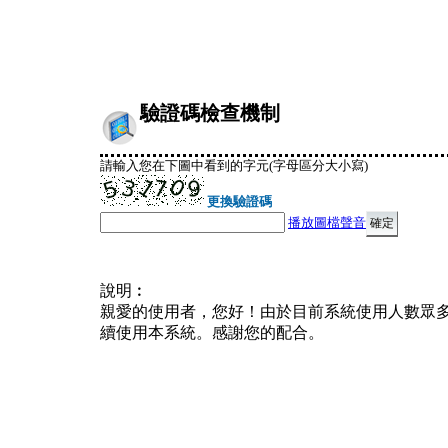
驗證碼檢查機制
請輸入您在下圖中看到的字元(字母區分大小寫)
更換驗證碼
播放圖檔聲音
說明︰
親愛的使用者，您好！由於目前系統使用人數眾
續使用本系統。感謝您的配合。