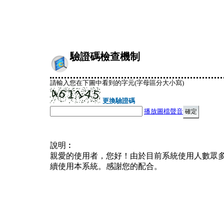
驗證碼檢查機制
請輸入您在下圖中看到的字元(字母區分大小寫)
更換驗證碼
播放圖檔聲音
說明︰
親愛的使用者，您好！由於目前系統使用人數眾
續使用本系統。感謝您的配合。