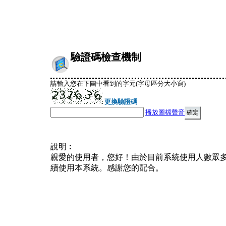
驗證碼檢查機制
請輸入您在下圖中看到的字元(字母區分大小寫)
更換驗證碼
播放圖檔聲音
說明︰
親愛的使用者，您好！由於目前系統使用人數眾
續使用本系統。感謝您的配合。