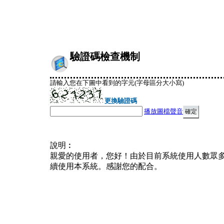
驗證碼檢查機制
請輸入您在下圖中看到的字元(字母區分大小寫)
更換驗證碼
播放圖檔聲音
說明︰
親愛的使用者，您好！由於目前系統使用人數眾
續使用本系統。感謝您的配合。